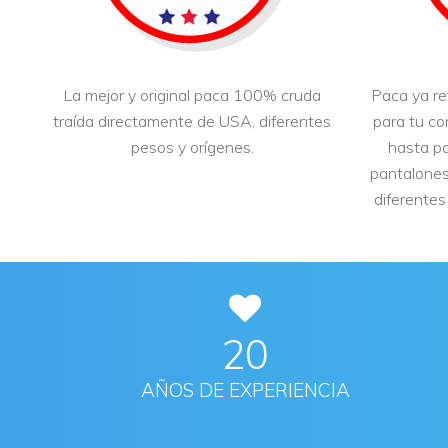
La mejor y original paca 100% cruda
Paca ya re
traída directamente de USA, diferentes
para tu co
pesos y orígenes.
hasta p
pantalones,
diferentes
21
AÑOS DE EXPERIENCIA