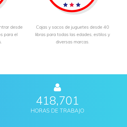
ntrar desde
Cajas y sacos de juguetes desde 40
s para el
libras para todas las edades, estilos y
.
diversas marcas.
432,951
HORAS DE TRABAJO